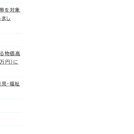
世帯を対象
しまし
る物価高
万円）に
整具・福祉