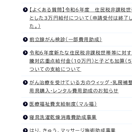
【よくある質問】令和6年度 住民税非課税
とした3万円給付について（申請受付は終了
た。）
前立腺がん検診（一部費用助成）
令和6年度新たな住民税非課税世帯等に対す
騰対応重点給付金（10万円）と子ども加算（5
ついての支給について
がん治療を受けている方のウィッグ・乳房補
用具購入・レンタル費用助成のお知らせ
医療福祉費支給制度（マル福）
寝具洗濯乾燥消毒費助成事業
はり、きゅう、マッサージ施術助成事業