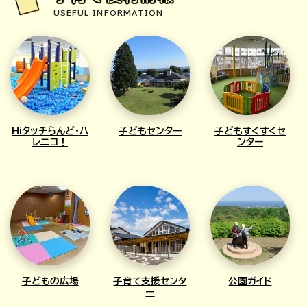
USEFUL INFORMATION
Hiタッチらんど・ハ
子どもセンター
子どもすくすくセ
レ二コ！
ンター
子どもの広場
子育て支援センタ
公園ガイド
ー