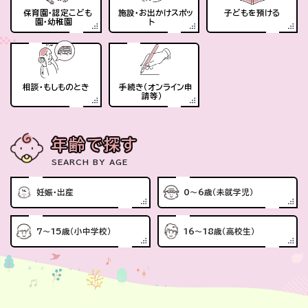
保育園・認定こども
施設・お出かけスポッ
子どもを預ける
園・幼稚園
ト
相談・もしものとき
手続き（オンライン申
請等）
年齢で探す
SEARCH BY AGE
妊娠・出産
0～6歳（未就学児）
7～15歳（小中学校）
16～18歳（高校生）