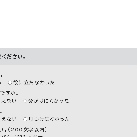
せください。
。
い
役に立たなかった
ですか。
いえない
分かりにくかった
。
いえない
見つけにくかった
。（200文字以内）