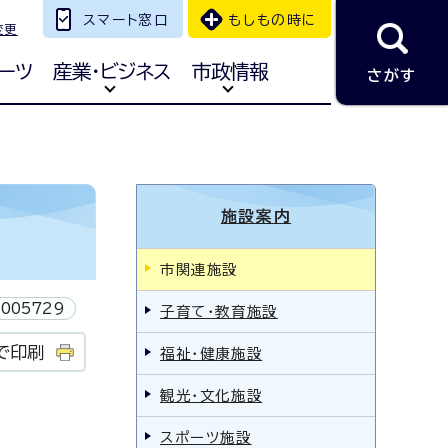
スマート窓口
もしもの時に
変更
ーツ
産業・ビジネス
市政情報
さがす
施設案内
市関連施設
005729
子育て・教育施設
で印刷
福祉・健康施設
観光・文化施設
スポーツ施設