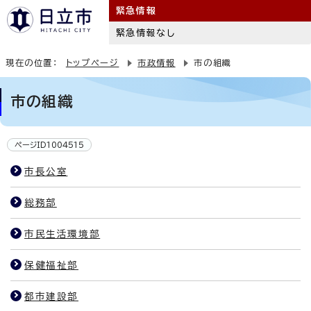
緊急情報
緊急情報なし
現在の位置：
トップページ
市政情報
市の組織
市の組織
ページID1004515
市長公室
総務部
市民生活環境部
保健福祉部
都市建設部