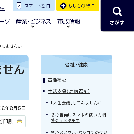
スマート窓口
もしもの時に
変更
ーツ
産業・ビジネス
市政情報
さがす
用しませんか
福祉・健康
ません
高齢福祉
生活支援（高齢福祉）
「人生会議」してみませんか
8年8月5日
初心者向けスマホの使い方相
談会inヒタチエ
で印刷
初心者スマホ・パソコンの使い