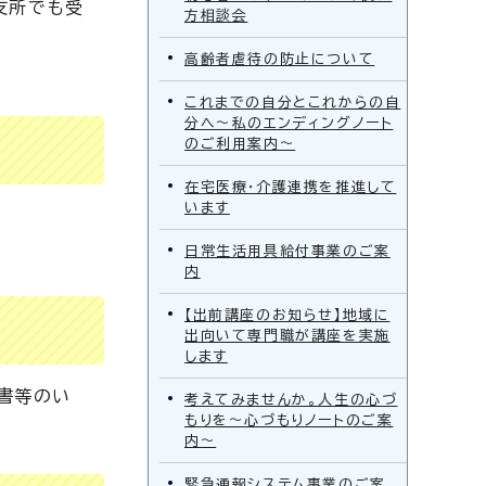
支所でも受
方相談会
高齢者虐待の防止について
これまでの自分とこれからの自
分へ～私のエンディングノート
のご利用案内～
在宅医療・介護連携を推進して
います
日常生活用具給付事業のご案
内
【出前講座のお知らせ】地域に
出向いて専門職が講座を実施
します
明書等のい
考えてみませんか。人生の心づ
もりを～心づもりノートのご案
内～
緊急通報システム事業のご案