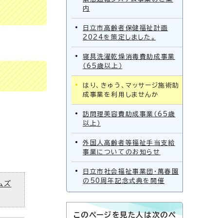
内
日立市高齢者保健福祉計画
2024を策定しました。
寝具洗濯乾燥消毒費助成事業
（65歳以上）
はり、きゅう、マッサージ施術助
成事業を利用しませんか
訪問理美容費助成事業（65歳
以上）
外国人高齢者等福祉手当支給
事業についてのお知らせ
日立市社会福祉事業団・萬春園
の50周年記念式典を開催
ムズ
このページを見た人は次のペ