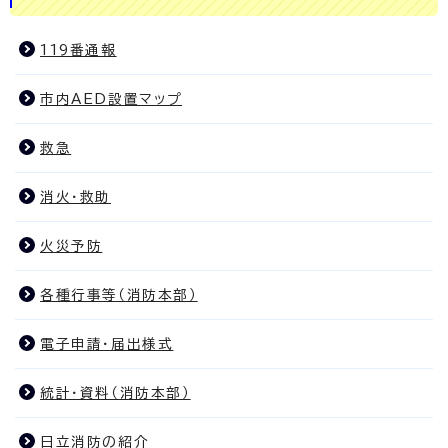
119番通報
市内AED設置マップ
救急
消火・救助
火災予防
各種行事等（消防本部）
電子申請・届出様式
統計・資料（消防本部）
日立消防の紹介