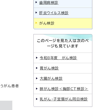
歯周病検診
肝炎ウイルス検診
がん検診
このページを見た人は次のペ
ージも見ています
令和8年度 がん検診
胃がん検診
大腸がん検診
ようがん患者
肺がん検診＜胸部CT検診＞
乳がん・子宮頸がん同日検診