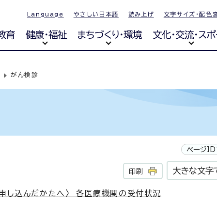
Language
やさしい日本語
読み上げ
文字サイズ・配色
教育
健康・福祉
まちづくり・環境
文化・交流・スポ
がん検診
ページID
大きな文字
印刷
を申し込んだかたへ〉 各医療機関の受付状況