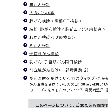
胃がん検診
大腸がん検診
肺がん検診＜胸部CT検診＞
結核・肺がん検診＜胸部エックス線検査＞
肺がん検診＜喀痰検査＞
乳がん検診
子宮頸がん検診
乳がん・子宮頸がん同日検診
前立腺がん検診（一部費用助成）
がん治療を受けている方のウィッグ・乳房
がん治療を受けている方の日常生活、就労、地
のニーズに応えるため、ウィッグ・乳房補整具
このページについて、ご意見をお聞か