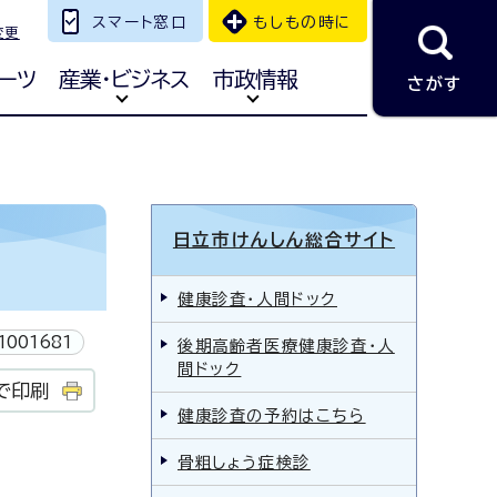
スマート窓口
もしもの時に
変更
ーツ
産業・ビジネス
市政情報
さがす
日立市けんしん総合サイト
健康診査・人間ドック
1001681
後期高齢者医療健康診査・人
間ドック
で印刷
健康診査の予約はこちら
骨粗しょう症検診