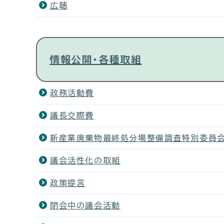
広聴
情報公開・各種取組
政務活動費
議長交際費
新産業廃棄物最終処分場整備調査特別委員
議会活性化の取組
政策提言
閉会中の議会活動