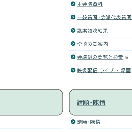
本会議資料
一般質問・会派代表質問
議案議決結果
傍聴のご案内
会議録の閲覧と検索
映像配信 ライブ ・ 録画
請願・陳情
請願・陳情