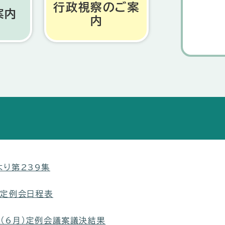
行政視察のご案
案内
内
より第239集
回定例会日程表
（6月）定例会議案議決結果