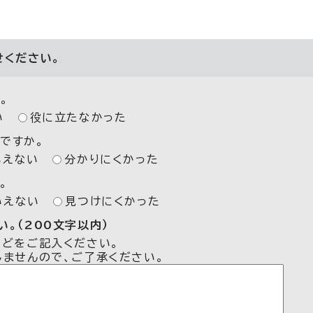
せください。
。
い
役に立たなかった
ですか。
いえない
分かりにくかった
。
いえない
見つけにくかった
。（200文字以内）
などをご記入ください。
しませんので、ご了承ください。