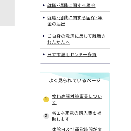
就職・退職に関する税金
就職・退職に関する国保・年
金の届出
ご自身の意思に反して離職さ
れたかたへ
日立市雇用センター多賀
よく見られているページ
物価高騰対策事業につい
て
省エネ家電の購入費を補
助します
休館日及び運営時間が変