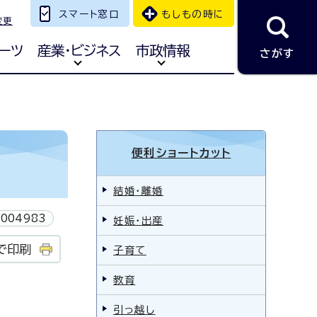
スマート窓口
もしもの時に
変更
ーツ
産業・ビジネス
市政情報
さがす
便利ショートカット
結婚・離婚
004983
妊娠・出産
で印刷
子育て
教育
引っ越し