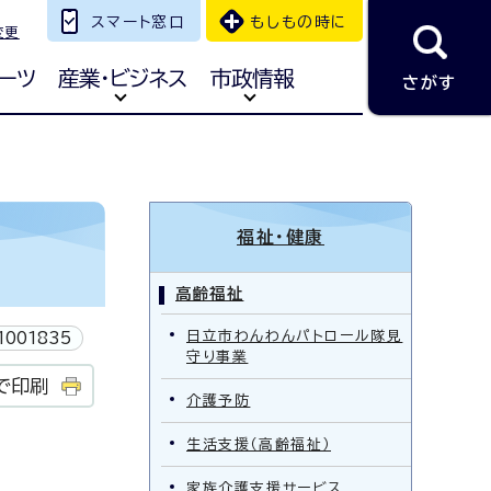
スマート窓口
もしもの時に
変更
ーツ
産業・ビジネス
市政情報
さがす
福祉・健康
高齢福祉
日立市わんわんパトロール隊見
1001835
守り事業
で印刷
介護予防
生活支援（高齢福祉）
家族介護支援サービス