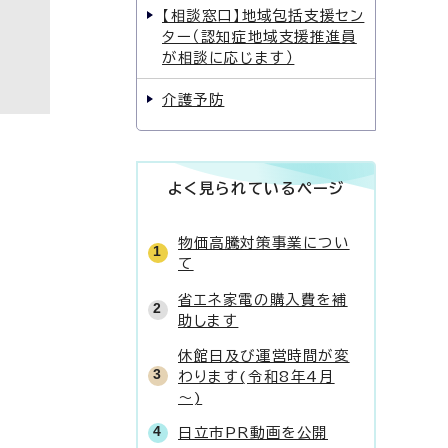
【相談窓口】地域包括支援セン
ター（認知症地域支援推進員
が相談に応じます）
介護予防
よく見られているページ
物価高騰対策事業につい
て
省エネ家電の購入費を補
助します
休館日及び運営時間が変
わります(令和8年4月
～)
日立市PR動画を公開