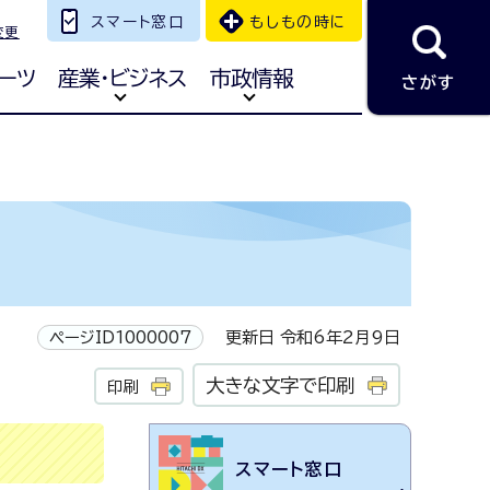
スマート窓口
もしもの時に
変更
ーツ
産業・ビジネス
市政情報
さがす
ページID1000007
更新日 令和6年2月9日
大きな文字で印刷
印刷
スマート窓口