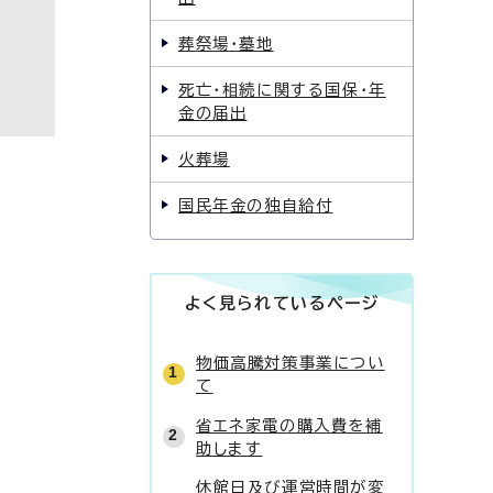
葬祭場・墓地
死亡・相続に関する国保・年
金の届出
火葬場
国民年金の独自給付
よく見られているページ
物価高騰対策事業につい
て
省エネ家電の購入費を補
助します
休館日及び運営時間が変