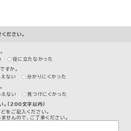
せください。
。
い
役に立たなかった
ですか。
いえない
分かりにくかった
。
いえない
見つけにくかった
。（200文字以内）
などをご記入ください。
しませんので、ご了承ください。