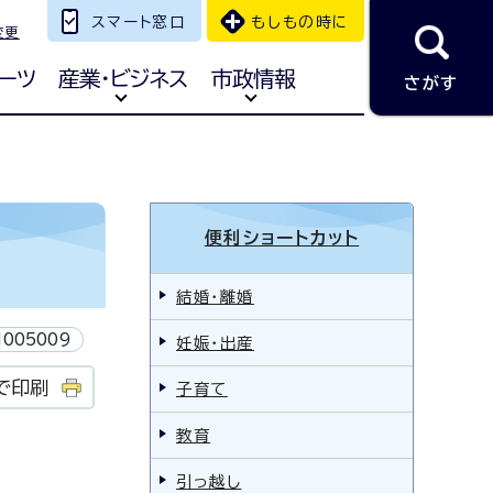
スマート窓口
もしもの時に
変更
ーツ
産業・ビジネス
市政情報
さがす
便利ショートカット
結婚・離婚
005009
妊娠・出産
で印刷
子育て
教育
引っ越し