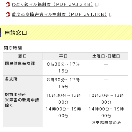
ひとり親マル福制度 （PDF 393.2KB）
重度心身障害者マル福制度 （PDF 391.1KB）
申請窓口
開庁時間
窓口
平日
土曜日・日曜日
国民健康保険課
8時30分～17時
―
15分
各支所
8時30分～17時
―
15分
駅前出張所
10時30分～13時
10時30分～13時
※障害の新規申請
00分
00分
除く
14時00分～19時
14時00分～19時
00分
00分
※支給申請のみ