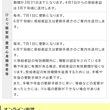
期間が3月31日までとなります。4月1日からの受給者証
は3月下旬頃に送付します。
ひ
毎年、7月1日に更新となります。
と
6月下旬頃に受給者証又は更新手続きのご案内を送付しま
り
す。
親
家
庭
重
毎年、7月1日に更新となります。
度
6月下旬頃に受給者証又は更新手続きのご案内を送付しま
心
す。
身
障
※受給者証の有効期間内に、障害の認定をされている手
害
帳や年金に有期がある場合、受給者証の有効期間が短くな
者
ります。受給者証の有効期間を延長するためには、手帳や
等
年金の更新手続きが必要です。
また、手帳や年金の更新手続きに伴い、等級などの変更が
あったときには、マル福の更新ができない場合がありま
す。
オンライン申請