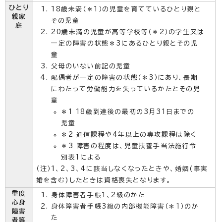
ひとり
18歳未満（＊1）の児童を育てているひとり親と
親家
その児童
庭
20歳未満の児童が高等学校等（＊2）の学生又は
一定の障害の状態＊3にあるひとり親とその児
童
父母のいない前記の児童
配偶者が一定の障害の状態（＊3）にあり、長期
にわたって労働能力を失っているかたとその児
童
＊1 18歳到達後の最初の3月31日までの
児童
＊2 通信課程や4年以上の専攻課程は除く
＊3 障害の程度は、児童扶養手当法施行令
別表1による
（注）1、2、3、4に該当しなくなったときや、婚姻(事実
婚を含む)したときは資格喪失となります。
重度
身体障害者手帳1、2級のかた
心身
身体障害者手帳3級の内部機能障害（＊1）のか
障害
た
者等