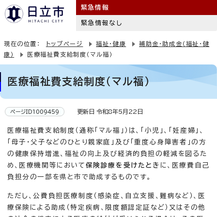
緊急情報
緊急情報なし
現在の位置：
トップページ
福祉・健康
補助金・助成金（福祉・健
康）
医療福祉費支給制度（マル福）
医療福祉費支給制度（マル福）
更新日 令和8年5月22日
ページID1009459
医療福祉費支給制度（通称「マル福」）は、「小児」、「妊産婦」、
「母子・父子などのひとり親家庭」及び「重度心身障害者」の方
の健康保持増進、福祉の向上及び経済的負担の軽減を図るた
め、医療機関等において
保険診療を受けたとき
に、医療費自己
負担分の一部を県と市で助成するものです。
ただし、公費負担医療制度（感染症、自立支援、難病など）、医
療保険による助成（特定疾病、限度額認定証など）又はその他