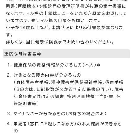
明書（戸籍謄本）や離婚届の受理証明書が共通の添付書類に
なります。マル福の申請はコピーをいただき原本をお返しして
いますので、先にマル福の申請をお願いします。
※子が18歳以上など、申請状況により添付書類が異なりま
す。
詳しくは、国民健康保険課までお問い合わせください。
重度心身障害者等
健康保険の資格情報が分かるもの（本人）＊
対象となる障害内容が分かるもの
（身体障害者手帳、精神障害者保健福祉手帳、療育手帳
（Bの方は、知能指数が分かる判定結果書の写し）、障害
年金証書又は改定通知書、特別児童扶養手当証書、在
籍証明書等）
マイナンバーが分かるもの（お持ちの場合のみ）
申請者（窓口にお越しになる方）の本人確認ができるも
の