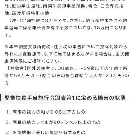
除、勤労学生控除、肉用牛売却事業所得、青色・白色専従控
除、譲渡所得特別控除
（注1）定額控除は8万円です。ただし、給与所得または公的
年金等に係る雑所得を有する方については、18万円になりま
す。
※年末調整又は所得税・住民税の申告において控除対象から
外れた扶養親族で、以下に当てはまる方がいる場合は、国民健
康保険課にご相談ください。
【対象者】国外居住者で、30歳以上～69歳以下の年齢で所
得が58万円以下（給与のみの場合は給与収入が123万円）の
方
児童扶養手当施行令別表第1に定める障害の状態
両眼の視力の和が0.08以下のもの
両耳の聴力レベルが90デシベル以上のもの
平衡機能に著しい障害を有するもの