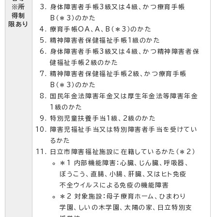
※所
身体障害者手帳3級又は4級、かつ療育手帳
得制
B（＊3）のかた
限あり
療育手帳OA、A、B（＊3）のかた
精神障害者保健福祉手帳1級のかた
身体障害者手帳3級又は4級、かつ精神障害者保
健福祉手帳2級のかた
精神障害者保健福祉手帳2級、かつ療育手帳
B（＊3）のかた
国民年金法障害年金又は厚生年金法等障害年金
1級のかた
特別児童扶養手当1級、2級のかた
障害児福祉手当又は特別障害者手当を受けてい
るかた
日立市障害福祉施設に在籍しているかた（＊2）
＊1 内部機能障害：心臓、じん臓、呼吸器、
ぼうこう、直腸、小腸、肝臓、又はヒト免疫
不全ウイルスによる免疫の機能障害
＊2 対象施設：母子療育ホーム、ひまわり
学園、しいの木学園、太陽の家、日立特別支