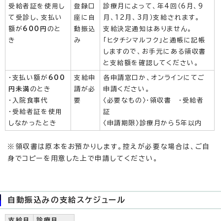
受給者証を使用し
登録口
診療月によって、年4回（6月、9
て受診し、支払い
座に自
月、12月、3月）支給されます。
額が
600円
のと
動振込
支給決定通知はありません。
き
み
「ヒタチシマルフク」と通帳に記帳
しますので、お手元にある領収書
と支給額を確認してください。
・支払い額が
600
支給申
各申請窓口か、オンラインにてご
円未満
のとき
請が必
申請ください。
・入院食事代
要
〈必要なもの〉・領収書 ・受給者
・受給者証を使用
証
しなかったとき
〈申請期限〉診療月から5年以内
※領収書は原本をお預かりします。控えが必要な場合は、ご自
身でコピーを用意した上で申請してください。
自動振込みの支給スケジュール
支給月
診療月