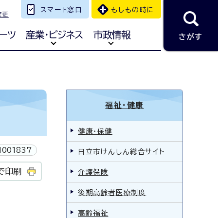
スマート窓口
もしもの時に
変更
ーツ
産業・ビジネス
市政情報
さがす
福祉・健康
健康・保健
001837
日立市けんしん総合サイト
で印刷
介護保険
後期高齢者医療制度
高齢福祉