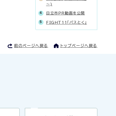
～)
日立市PR動画を公開
FIGHT11「パスとく」
前のページへ戻る
トップページへ戻る