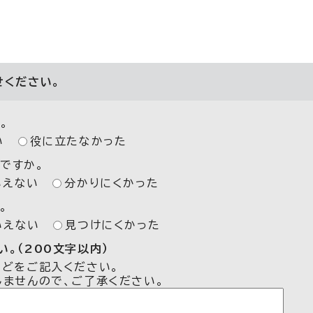
せください。
。
い
役に立たなかった
ですか。
いえない
分かりにくかった
。
いえない
見つけにくかった
。（200文字以内）
などをご記入ください。
しませんので、ご了承ください。