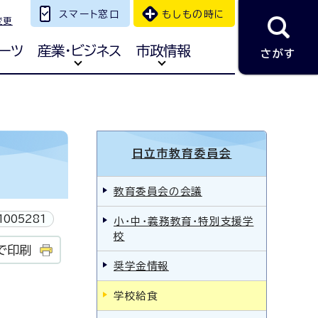
スマート窓口
もしもの時に
変更
ーツ
産業・ビジネス
市政情報
さがす
日立市教育委員会
教育委員会の会議
1005281
小・中・義務教育・特別支援学
校
で印刷
奨学金情報
学校給食