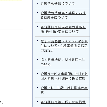
介護情報基盤について
介護情報基盤導入準備におけ
る助成金について
要介護認定結果通知の受取方
法（送付先）変更について
電子申請届出システムによる受
付について（介護事業所の指定
申請等）
協力医療機関に関する届出に
ついて
介護サービス事業所における外
国人介護人材確保に係る支援
介護予防・日常生活支援総合事
業
い。
要介護認定等に係る資料提供