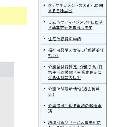
ケアマネジメントの適正化に関
する各種届出
日立市ケアマネジメントに関す
る基本方針を掲載します
住宅改修費の申請
福祉用具購入費等の「受領委任
払い」
介護給付費算定、介護予防・日
常生活支援総合事業費算定に
係る体制等の届出
介護保険最新情報（過去掲載
分）
介護保険に係る申請の郵送申
請
地域密着型サービス事業所に