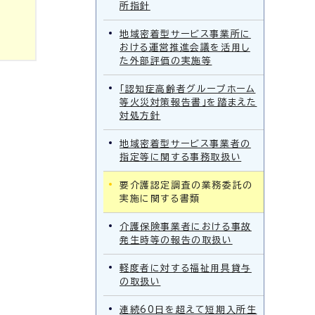
所指針
地域密着型サービス事業所に
おける運営推進会議を活用し
た外部評価の実施等
「認知症高齢者グループホーム
等火災対策報告書」を踏まえた
対処方針
地域密着型サービス事業者の
指定等に関する事務取扱い
要介護認定調査の業務委託の
実施に関する書類
介護保険事業者における事故
発生時等の報告の取扱い
軽度者に対する福祉用具貸与
の取扱い
連続60日を超えて短期入所生