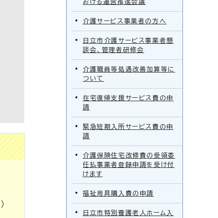
おける運営推進会議
介護サービス事業者の方へ
日立市介護サービス事業者懇
談会、管理者研修会
介護職員等処遇改善加算等に
ついて
在宅復帰支援サービス費の申
請
緊急短期入所サービス費の申
請
介護保険住宅改修費の受領委
任払事業者登録申請を受け付
けます
福祉用具購入費の申請
）
日立市特別養護老人ホーム入