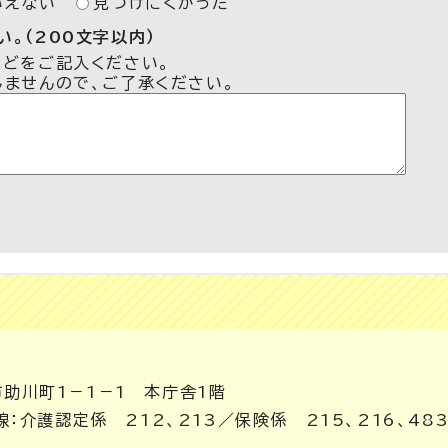
いえない
見つけにくかった
。（200文字以内）
などをご記入ください。
しませんので、ご了承ください。
市助川町1－1－1 本庁舎1階
内線：介護認定係 212、213／保険係 215、216、483