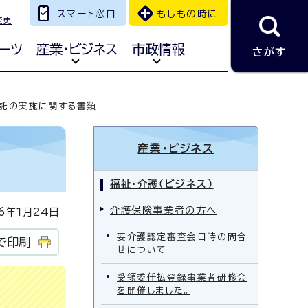
スマート窓口
もしもの時に
変更
ーツ
産業・ビジネス
市政情報
さがす
託の実施に関する書類
産業・ビジネス
福祉・介護（ビジネス）
介護保険事業者の方へ
年1月24日
要介護認定審査会日時の問合
で印刷
せについて
受領委任払登録事業者研修会
を開催しました。