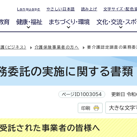
Language
やさしい日本語
読み上げ
文字サイズ・配色
教育
健康・福祉
まちづくり・環境
文化・交流・スポ
護（ビジネス）
介護保険事業者の方へ
要介護認定調査の業務委
務委託の実施に関する書類
ページID1003054
更新日 令和6
大きな文字
印刷
受託された事業者の皆様へ