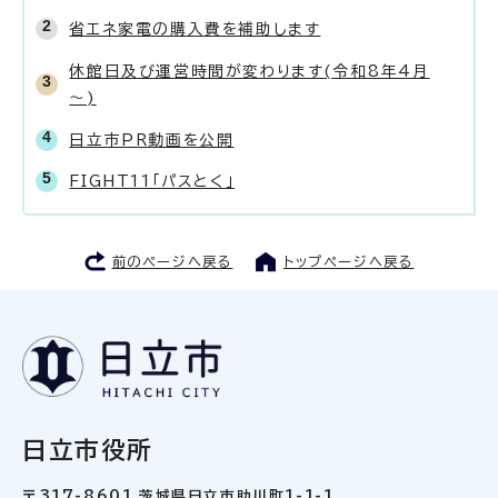
省エネ家電の購入費を補助します
休館日及び運営時間が変わります(令和8年4月
～)
日立市PR動画を公開
FIGHT11「パスとく」
前のページへ戻る
トップページへ戻る
日立市役所
〒317-8601 茨城県日立市助川町1-1-1