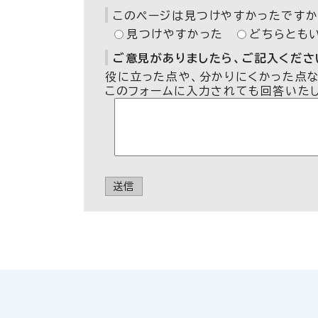
このページは見つけやすかったですか
見つけやすかった
どちらとも
ご意見がありましたら、ご記入ください
役に立った点や、分かりにくかった点
このフォームに入力されても回答いた
送信