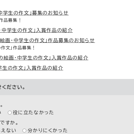
・中学生の作文」募集のお知らせ
」作品募集！
・中学生の作文」入賞作品の紹介
の絵画・中学生の作文」作品募集のお知らせ
の作文」作品募集！
の絵画・中学生の作文」入賞作品の紹介
学生の作文」入賞作品の紹介
せください。
。
い
役に立たなかった
ですか。
いえない
分かりにくかった