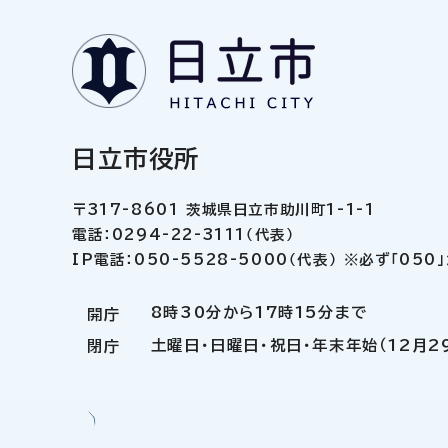
日立市役所
〒317-8601 茨城県日立市助川町1-1-1
電話：0294-22-3111（代表）
IP電話：050-5528-5000（代表） ※必ず「05
8時30分から17時15分まで
開庁
土曜日・日曜日・祝日・年末年始（12月2
閉庁