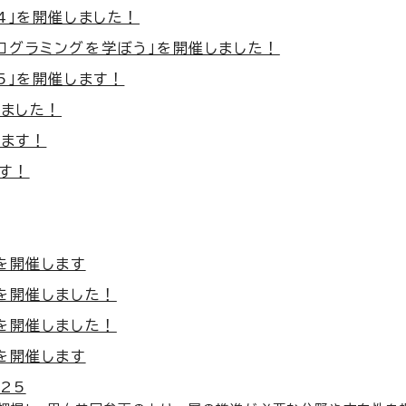
4」を開催しました！
ログラミングを学ぼう」を開催しました！
5」を開催します！
しました！
します！
す！
を開催します
を開催しました！
を開催しました！
を開催します
25