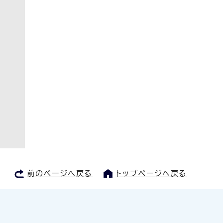
前のページへ戻る
トップページへ戻る