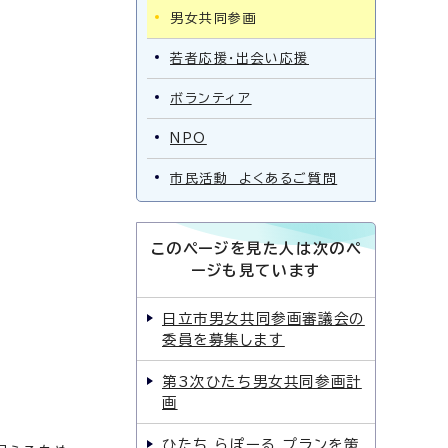
男女共同参画
若者応援・出会い応援
ボランティア
NPO
市民活動 よくあるご質問
このページを見た人は次のペ
ージも見ています
日立市男女共同参画審議会の
委員を募集します
第3次ひたち男女共同参画計
画
ひたち らぽーる プランを策