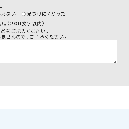
。
いえない
見つけにくかった
。（200文字以内）
などをご記入ください。
しませんので、ご了承ください。