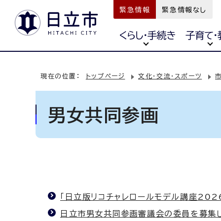
緊急情報
緊急情報なし
くらし・手続き
子育て・
現在の位置：
トップページ
文化・交流・スポーツ
男女共同参画
「日立版リコチャレロールモデル講座202
日立市男女共同参画審議会の委員を募集