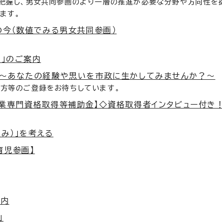
把握し、男女共同参画のより一層の推進が必要な分野や方向性を
ます。
の今（数値でみる男女共同参画）
ジ」のご案内
！～あなたの経験や思いを市政に生かしてみませんか？～
方等のご登録をお待ちしています。
業専門資格取得等補助金】◇資格取得者インタビュー付き
み）」を考える
育児参画】
案内
」