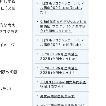
押しする
「日立版リコチャレロールモデ
2日（火曜
ル講座2024」を開催しまし
た！
令和6年度女性デジタル人材育
本的な考え
成講座「プログラミングを学ぼ
う」を開催しました！
プログラミ
「日立版リコチャレロールモデ
イメージ
ル講座2025」を開催します！
「リカレント教育連続講座
2025」を開催しました！
「リカレント教育連続講座
分野への就
2025」を開催します！
10月は日立市の男女共同参画
強調月間です！
た。」
男女共同参画関係法令
男女共同参画をすすめるつど