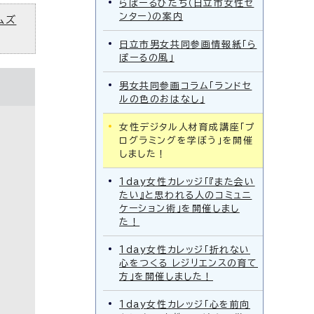
らぽーるひたち（日立市女性セ
ンター）の案内
ムズ
日立市男女共同参画情報紙「ら
ぽーるの風」
男女共同参画コラム「ランドセ
ルの色のおはなし」
女性デジタル人材育成講座「プ
ログラミングを学ぼう」を開催
しました！
1day女性カレッジ「『また会い
たい』と思われる人のコミュニ
ケーション術」を開催しまし
た！
1day女性カレッジ「折れない
心をつくる レジリエンスの育て
方」を開催しました！
1day女性カレッジ「心を前向