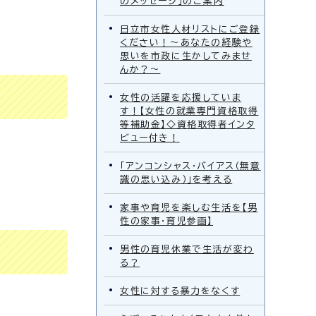
のメッセージ」のご案内
日立市女性人材リストにご登録
ください！～あなたの経験や
思いを市政に生かしてみませ
んか？～
女性の活躍を応援していま
す！【女性の就業専門資格取得
等補助金】◇資格取得者インタ
ビュー付き！
「アンコンシャス・バイアス（無意
識の思い込み）」を考える
家事や育児を楽しむ生活を【男
性の家事・育児参画】
男性の育児休業で生活が変わ
る？
女性に対する暴力をなくす