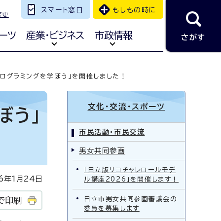
スマート窓口
もしもの時に
変更
ーツ
産業・ビジネス
市政情報
さがす
ログラミングを学ぼう」を開催しました！
文化・交流・スポーツ
ぼう」
市民活動・市民交流
男女共同参画
「日立版リコチャレロールモデ
年1月24日
ル講座2026」を開催します！
日立市男女共同参画審議会の
で印刷
委員を募集します