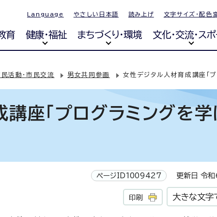
Language
やさしい日本語
読み上げ
文字サイズ・配色
教育
健康・福祉
まちづくり・環境
文化・交流・スポ
市民活動・市民交流
男女共同参画
女性デジタル人材育成講座「プ
成講座「プログラミングを学
ページID1009427
更新日 令和6
大きな文字
印刷