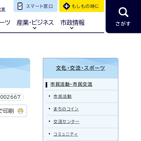
スマート窓口
もしもの時に
変更
ーツ
産業・ビジネス
市政情報
さがす
文化・交流・スポーツ
市民活動・市民交流
市民活動
002667
まちのコイン
で印刷
交流センター
コミュニティ