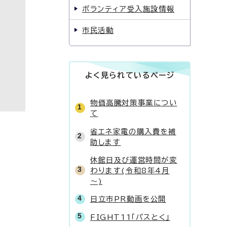
ボランティア受入施設情報
市民活動
よく見られているページ
物価高騰対策事業につい
て
省エネ家電の購入費を補
助します
休館日及び運営時間が変
わります(令和8年4月
～)
日立市PR動画を公開
FIGHT11「パスとく」