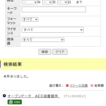
時点
年
月
日 まで
キーワ
ード
フォー
マット
ライセ
ンス
担当
課
検索結果
4
件ありました。
並び替え：
リリース日順
名称順
オープンデータ AED設置箇所
［f1c86862］