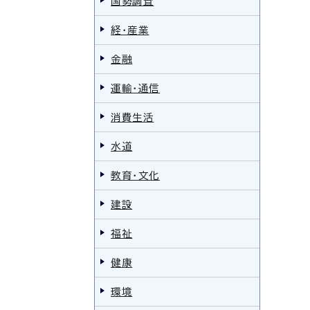
国勢調査
経・産業
金融
運輸・通信
消費生活
水道
教育・文化
建設
福祉
健康
環境