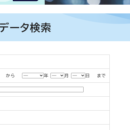
計データ検索
日 から
年
月
日 まで