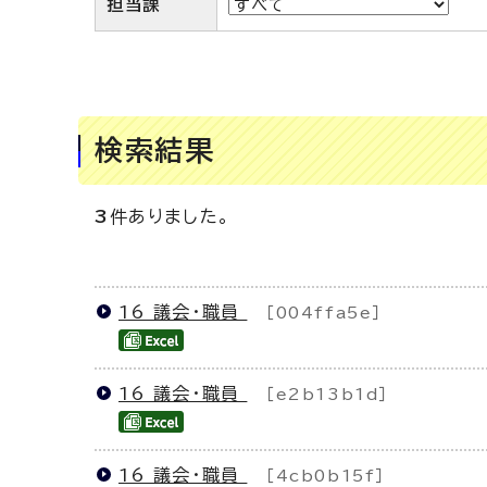
担当課
検索結果
3
件ありました。
16 議会・職員
［004ffa5e］
16 議会・職員
［e2b13b1d］
16 議会・職員
［4cb0b15f］