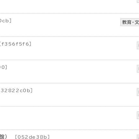
0cb］
教育・
［f356f5f6］
90］
［32822c0b］
館）
［052de38b］