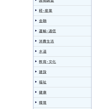
国勢調査
経・産業
金融
運輸・通信
消費生活
水道
教育・文化
建設
福祉
健康
環境