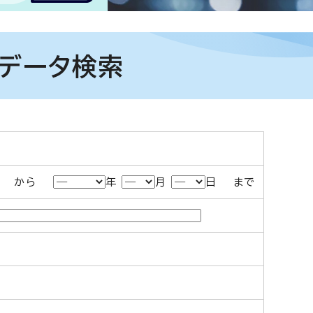
計データ検索
日 から
年
月
日 まで