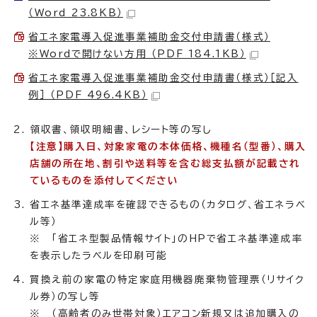
（Word 23.8KB）
省エネ家電導入促進事業補助金交付申請書（様式）
※Wordで開けない方用 （PDF 184.1KB）
省エネ家電導入促進事業補助金交付申請書（様式）［記入
例］ （PDF 496.4KB）
領収書、領収明細書、レシート等の写し
【注意】購入日、対象家電の本体価格、機種名（型番）、購入
店舗の所在地、割引や送料等を含む総支払額が記載され
ているものを添付してください
省エネ基準達成率を確認できるもの（カタログ、省エネラベ
ル等）
※ 「省エネ型製品情報サイト」のHPで省エネ基準達成率
を表示したラベルを印刷可能
買換え前の家電の特定家庭用機器廃棄物管理票（リサイク
ル券）の写し等
※ （高齢者のみ世帯対象）エアコン新規又は追加購入の