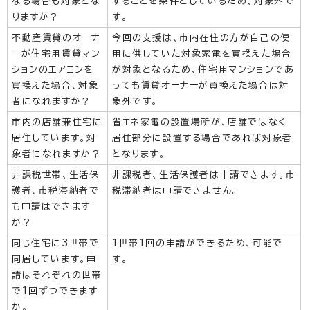
なる場合も対象とな
することを条件としているため、対象外で
りますか？
す。
不動産賃貸のオーナ
今回の支援は、市内在住の方が自己の使
ーが住宅用賃貸マン
用に供していた対象家電を買換えた場合
ションのエアコンを
が対象となるため、住宅用マンションであ
買換えた場合、対象
っても賃貸オーナーが買換えた場合は対
者になれますか？
象外です。
市内の店舗兼住宅に
省エネ家電の設置場所が、店舗ではなく
居住しています。対
居住部分に設置する場合であれば対象者
象者になれますか？
となります。
非課税世帯、生活保
非課税者、生活保護者は申請できます。市
護者、市税滞納者で
税滞納者は申請できません。
も申請はできます
か？
同じ住宅に3世帯で
1世帯1回の申請ができるため、可能で
同居しています。申
す。
請はそれぞれの世帯
で1回ずつできます
か。