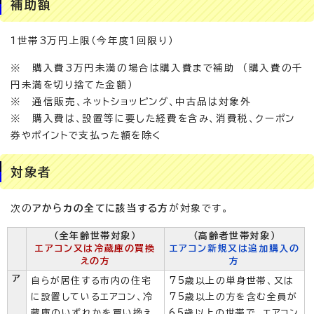
補助額
1世帯3万円上限（今年度1回限り）
※ 購入費3万円未満の場合は購入費まで補助 （購入費の千
円未満を切り捨てた金額）
※ 通信販売、ネットショッピング、中古品は対象外
※ 購入費は、設置等に要した経費を含み、消費税、クーポン
券やポイントで支払った額を除く
対象者
次の
アからカの全てに該当する方
が対象です。
（全年齢世帯対象）
（高齢者世帯対象）
エアコン又は冷蔵庫の買換
エアコン新規又は追加購入の
えの方
方
ア
自らが居住する市内の住宅
75歳以上の単身世帯、又は
に設置しているエアコン、冷
75歳以上の方を含む全員が
蔵庫のいずれかを買い換え、
65歳以上の世帯で、エアコン