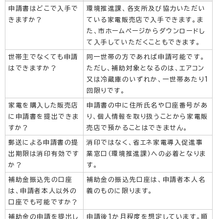
申請書はどこで入手で
環境推進課、各支所及び協力いただい
きますか？
ている家電販売店で入手できます。ま
た、市ホームページからダウンロードし
て入手していただくこともできます。
世帯主でなくても申請
同一世帯の方であれば申請可能です。
はできますか？
ただし、補助対象となるのは、エアコン
又は冷蔵庫のいずれか、一世帯あたり1
回限りです。
家電を購入した販売店
申請書の中に住所氏名や口座番号があ
に申請書を提出できま
り、個人情報を取り扱うことから家電販
すか？
売店で預かることはできません。
郵送による申請書の提
消印ではなく、省エネ家電導入促進事
出期限は消印有効です
業窓口（環境推進課）への必着となりま
か？
す。
補助金振込先の口座
補助金の振込先口座は、申請者本人名
は、申請者本人以外の
義のものに限ります。
口座でも可能ですか？
補助金の申請を提出し
申請後1か月程度を想定しています。順