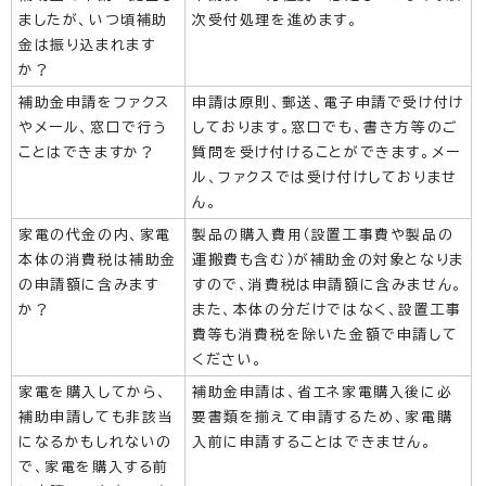
ましたが、いつ頃補助
次受付処理を進めます。
金は振り込まれます
か？
補助金申請をファクス
申請は原則、郵送、電子申請で受け付け
やメール、窓口で行う
しております。窓口でも、書き方等のご
ことはできますか？
質問を受け付けることができます。メー
ル、ファクスでは受け付けしておりませ
ん。
家電の代金の内、家電
製品の購入費用（設置工事費や製品の
本体の消費税は補助金
運搬費も含む）が補助金の対象となりま
の申請額に含みます
すので、消費税は申請額に含みません。
か？
また、本体の分だけではなく、設置工事
費等も消費税を除いた金額で申請して
ください。
家電を購入してから、
補助金申請は、省エネ家電購入後に必
補助申請しても非該当
要書類を揃えて申請するため、家電購
になるかもしれないの
入前に申請することはできません。
で、家電を購入する前