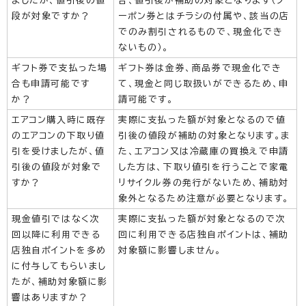
ましたが、値引後の値
合、値引後が補助の対象となります（ク
段が対象ですか？
ーポン券とはチラシの付属や、該当の店
でのみ割引されるもので、現金化でき
ないもの）。
ギフト券で支払った場
ギフト券は金券、商品券で現金化でき
合も申請可能です
て、現金と同じ取扱いができるため、申
か？
請可能です。
エアコン購入時に既存
実際に支払った額が対象となるので値
のエアコンの下取り値
引後の値段が補助の対象となります。ま
引を受けましたが、値
た、エアコン又は冷蔵庫の買換えで申請
引後の値段が対象で
した方は、下取り値引を行うことで家電
すか？
リサイクル券の発行がないため、補助対
象外となるため注意が必要となります。
現金値引ではなく次
実際に支払った額が対象となるので次
回以降に利用できる
回に利用できる店独自ポイントは、補助
店独自ポイントを多め
対象額に影響しません。
に付与してもらいまし
たが、補助対象額に影
響はありますか？