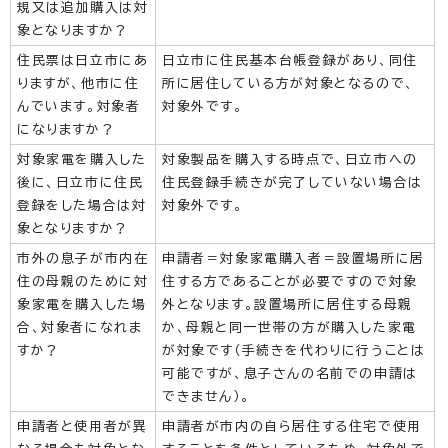
規又は追加購入は対
象となりますか？
住民票は日立市にあ
日立市に住民基本台帳登録があり、同住
りますが、他市に住
所に居住している方が対象となるので、
んでいます。対象者
対象外です。
になりますか？
対象家電を購入した
対象製品を購入する時点で、日立市への
後に、日立市に住民
住民登録手続きが完了していない場合は
登録をした場合は対
対象外です。
象となりますか？
市外の息子が市内在
申請者＝対象家電購入者＝設置場所に居
住の母親のために対
住する方であることが必要ですので対象
象家電を購入した場
外となります。設置場所に居住する母親
合、対象者になれま
か、母親と同一世帯の方が購入した家電
すか？
が対象です（手続きを代わりに行うことは
可能ですが、息子さんの名前での申請は
できません）。
申請者と使用者が異
申請者が市内の自ら居住する住宅で使用