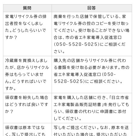
質問
回答
家電リサイクル券の排
廃棄を行った店舗で保管している、家
出者控をなくしまし
電リサイクル券の控のコピーを受け取っ
た。どうしたらいいで
てください。受け取ることができない場
すか？
合は、市の省エネ家電導入促進窓口
（050-5528-5025）にご相談くだ
さい。
冷蔵庫を買換えしまし
購入先の店舗からリサイクル券に代わ
たが、店からリサイクル
る書類を受け取る必要があります。市の
券はもらっていませ
省エネ家電導入促進窓口（050-
ん。どうすればいいで
5528-5025）にご相談ください。
すか。
領収書を紛失した場合
家電を購入した店舗に行き、「日立市省
はどうすれば良いです
エネ家電製品販売証明書」を発行しても
か？
らい、領収書の代わりに申請書に添付
してください。
領収書は原本ではな
写しをご提出ください。なお、原本を送
く、写しで提出しても
付いただいた場合は、提出いただいた