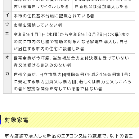
古い家電をリサイクルした者
を新規又は追加購入した者
イ
本市の住民基本台帳に記載されている者
ウ
市税を滞納していない者
エ
令和8年4月1日（水曜）から令和8年10月28日（水曜）まで
の間に市内の店舗で補助の対象となる家電を購入し、自ら
が居住する市内の住宅に設置した者
オ
世帯全員が今年度、当該補助金の交付決定を受けていない
者又は受ける見込みのない者
カ
世帯全員が、日立市暴力団排除条例（平成24年条例第1号）
に規定する暴力団員又は暴力団、若しくは暴力団又はこれら
の者と密接な関係を有している者ではない者
対象家電
市内店舗で購入した新品のエアコン又は冷蔵庫で、以下の省エ