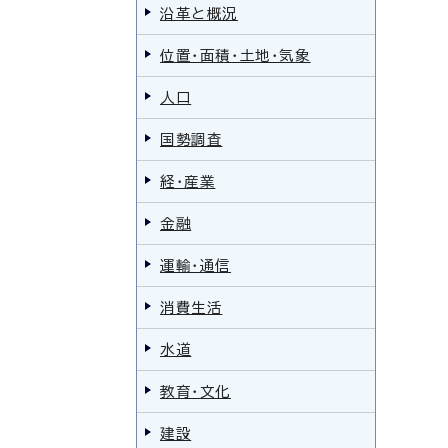
沿革と概況
位置・面積・土地・気象
人口
国勢調査
経・産業
金融
運輸・通信
消費生活
水道
教育・文化
建設