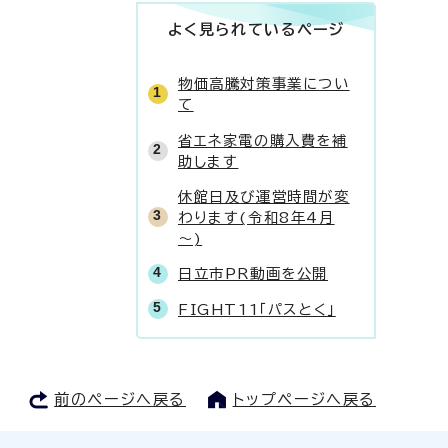
よく見られているページ
物価高騰対策事業につい
て
省エネ家電の購入費を補
助します
休館日及び運営時間が変
わります(令和8年4月
～)
日立市PR動画を公開
FIGHT11「パスとく」
前のページへ戻る
トップページへ戻る