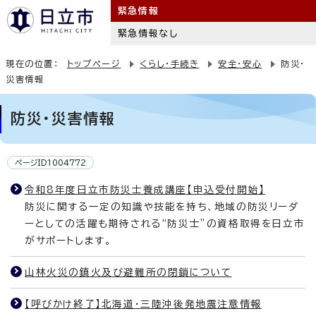
緊急情報
緊急情報なし
現在の位置：
トップページ
くらし・手続き
安全・安心
防災・
災害情報
防災・災害情報
ページID1004772
令和8年度日立市防災士養成講座【申込受付開始】
防災に関する一定の知識や技能を持ち、地域の防災リーダ
ーとしての活躍も期待される“防災士”の資格取得を日立市
がサポートします。
山林火災の鎮火及び避難所の閉鎖について
【呼びかけ終了】北海道・三陸沖後発地震注意情報