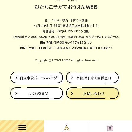
ひたちこそだておうえんWEB
窓口／日立市役所 子育て支援課
住所／〒317-8601 茨城県日立市助川町1-1-1
電話番号／0294-22-3111（代表）
IP電話番号／050-5528-5000（代表）
※必ず「050」からダイヤルしてください。
開庁時間／8時30分から17時15分まで
閉庁／土曜日・日曜日・祝日・年末年始（12月29日から翌年1月3日まで）
Copyright © HITACHI CITY. All rights Reserved.
日立市公式
ホームページ
市役所子育て
関係窓口
よくある質問
お問い合わせ