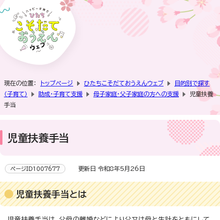
現在の位置：
トップページ
ひたちこそだておうえんウェブ
目的別で探す
（子育て）
助成・子育て支援
母子家庭・父子家庭の方への支援
児童扶養
手当
児童扶養手当
更新日 令和8年5月26日
ページID1007677
児童扶養手当とは
児童扶養手当は、父母の離婚などにより父又は母と生計をともにして