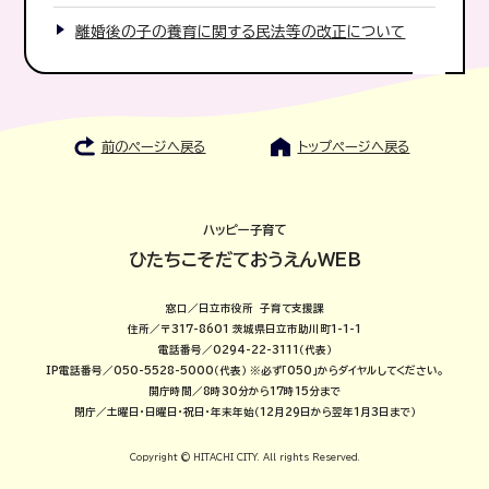
離婚後の子の養育に関する民法等の改正について
前のページへ戻る
トップページへ戻る
ハッピー子育て
ひたちこそだておうえんWEB
窓口／日立市役所 子育て支援課
住所／〒317-8601 茨城県日立市助川町1-1-1
電話番号／0294-22-3111（代表）
IP電話番号／050-5528-5000（代表）
※必ず「050」からダイヤルしてください。
開庁時間／8時30分から17時15分まで
閉庁／土曜日・日曜日・祝日・年末年始（12月29日から翌年1月3日まで）
Copyright © HITACHI CITY. All rights Reserved.