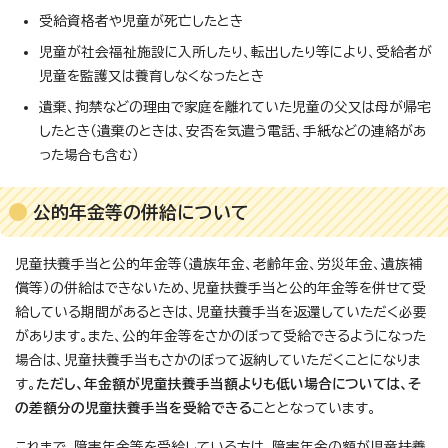
受給資格者や児童が死亡したとき
児童が社会福祉施設に入所したり、転出したり等により、受給者が
児童を監護又は養育しなくなったとき
遺棄、拘禁などの理由で家庭を離れていた児童の父又は母が帰宅
したとき（遺棄のときは、安否を気遣う電話、手紙などの連絡があ
った場合も含む）
公的年金等の併給について
児童扶養手当と公的年金等（遺族年金、老齢年金、労災年金、遺族補
償等）の併給はできないため、児童扶養手当と公的年金等を併せて受
給している期間があるときは、児童扶養手当を返還していただく必要
があります。また、公的年金等をさかのぼって受給できるようになった
場合は、児童扶養手当もさかのぼって返納していただくことになりま
す。
ただし、年金額が児童扶養手当額よりも低い場合については、そ
の差額分の児童扶養手当を受給できる
こととなっています。
これまで、障害年金等を受給している方は、障害年金の額が児童扶養