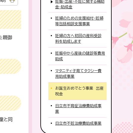
妊娠・出産・不妊に関する補助
金・助成金
妊婦のための支援給付・妊婦
等包括相談支援事業
妊婦の方へ初回の産科受診
た親御
料を助成します
妊娠中から産後の健診等費用
助成
マタニティ子育てタクシー費
用助成事業
お誕生おめでとう事業 出産
祝金
日立市不育症治療費助成事
業
童と同
日立市不妊治療費助成事業