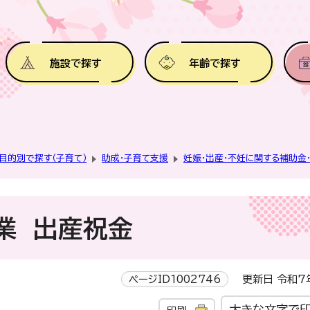
施設で探す
年齢で探す
目的別で探す（子育て）
助成・子育て支援
妊娠・出産・不妊に関する補助金
業 出産祝金
ページID1002746
更新日 令和7
大きな文字で