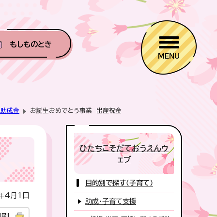
もしものとき
MENU
・助成金
お誕生おめでとう事業 出産祝金
ひたちこそだておうえんウ
ェブ
目的別で探す（子育て）
年4月1日
助成・子育て支援
印刷