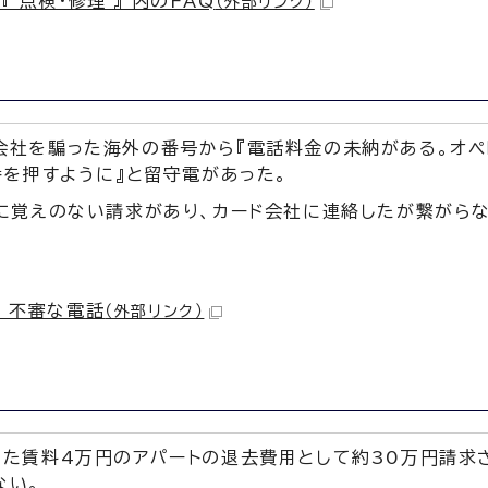
 点検・修理 』 内のFAQ
（外部リンク）
会社を騙った海外の番号から『電話料金の未納がある。オペ
番を押すように』と留守電があった。
ドに覚えのない請求があり、カード会社に連絡したが繋がら
Q 不審な電話
（外部リンク）
した賃料4万円のアパートの退去費用として約30万円請求
ない。