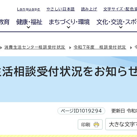
Language
やさしい日本語
読み上げ
文字サイズ・配色
教育
健康・福祉
まちづくり・環境
文化・交流・スポ
消費生活センター相談受付状況
令和7年度 相談受付状況
生活相談受付状況をお知ら
ページID1019294
更新日 令和8
大きな文字
印刷