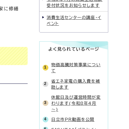
受付状況をお知らせします
家に修繕
消費生活センターの講座・イ
ベント
よく見られているページ
物価高騰対策事業につい
て
省エネ家電の購入費を補
助します
休館日及び運営時間が変
わります(令和8年4月
～)
日立市PR動画を公開