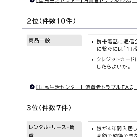
【国民生活センター】消費者トラブルFAQ 『
2位（件数10件）
商品一般
携帯電話に通信
に繋ぐには「1」
クレジットカー
したらよいか。
【国民生活センター】 消費者トラブルFA
3位（件数7件）
レンタル・リース・賃
娘が4年間入居
貸
高額で納得でき