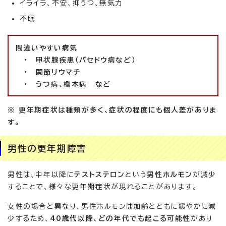
イライラ、不安、抑うつ、無気力
不眠
間違いやすい病気
・ 甲状腺疾患（バセドウ病など）
・ 関節リウマチ
・ うつ病、橋本病 など
※ 更年期症状は種類が多く、症状の程度にも個人差がありま
す。
男性の更年期障害
男性は、中年以降に
テストステロン
という
男性ホルモン
が減少
することで、様々な更年期症状が現れることがあります。
女性の場合と異なり、男性ホルモンは加齢とともに緩やかに減
少するため、
40歳代以降、どの年代でも起こる可能性
があり