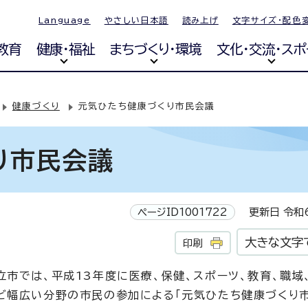
Language
やさしい日本語
読み上げ
文字サイズ・配色
教育
健康・福祉
まちづくり・環境
文化・交流・スポ
健康づくり
元気ひたち健康づくり市民会議
り市民会議
ページID1001722
更新日 令和6
大きな文字
印刷
立市では、平成13年度に医療、保健、スポーツ、教育、職域
ど幅広い分野の市民の参加による「元気ひたち健康づくり市