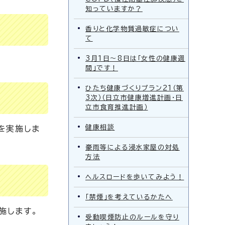
知っていますか？
香りと化学物質過敏症につい
て
3月1日～8日は「女性の健康週
間」です！
ひたち健康づくりプラン21（第
3次）（日立市健康増進計画・日
立市食育推進計画）
健康相談
を実施しま
豪雨等による浸水家屋の対処
方法
ヘルスロードを歩いてみよう！
「禁煙」を考えているかたへ
施します。
受動喫煙防止のルールを守り