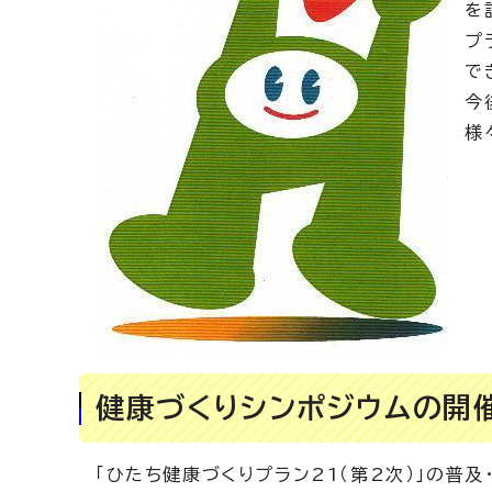
を
プ
で
今
様
健康づくりシンポジウムの開
「ひたち健康づくりプラン21（第2次）」の普