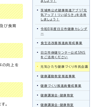
ましょう！
茨城県公式健康推進アプリ「元
気アっプ！リいばらき」を活用
しましょう！
）及び食育
令和8年度日立市健康カレンダ
ー
食生活改善推進員育成事業
日立市保健センター公式SNS
をご活用ください
率の向上を
元気ひたち健康づくり市民会議
健康運動教室推進事業
健康づくり推進員養成事業
健康講演会・健康教室
ます。
健康講演会・健康教室