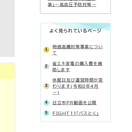
業」〜高血圧予防対策〜
よく見られているページ
物価高騰対策事業につい
て
省エネ家電の購入費を補
助します
休館日及び運営時間が変
わります(令和8年4月
～)
日立市PR動画を公開
FIGHT11「パスとく」