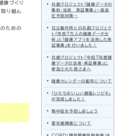
健康づくり
共創プロジェクト「健康データの
集約・活用 実証事業」～高血
に取り組ん
圧予防対策～
りのための
日立製作所との共創プロジェク
ト「市民7万人の健康データ分
析」と「健康アプリを活用した実
証事業」を行いました！
共創プロジェクト「令和7年度健
康データの活用・実証事業」に
参加された皆さまへ
健康カレンダーの配布について
「ひたちおいしい適塩レシピ4」
が完成しました！
熱中症を予防しましょう
更年期障害について
COPD（慢性閉塞性肺疾患）を