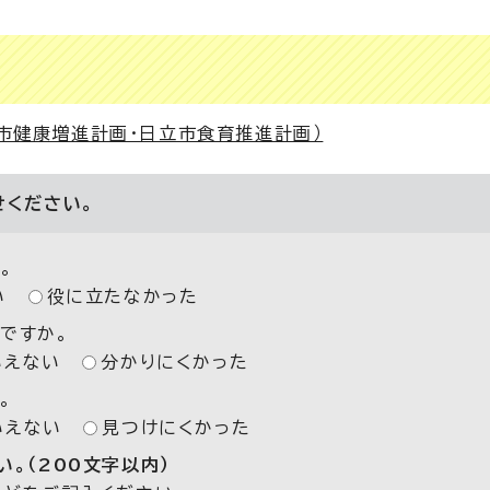
立市健康増進計画・日立市食育推進計画）
せください。
。
い
役に立たなかった
ですか。
いえない
分かりにくかった
。
いえない
見つけにくかった
。（200文字以内）