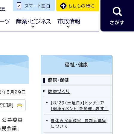
スマート窓口
もしもの時に
変更
ーツ
産業・ビジネス
市政情報
さがす
福祉・健康
健康・保健
健康づくり
年5月29日
【8/29（土曜日）】ヒタチエで
で印刷
「健康イベント」を開催します！
、公募委員
夏休み食育教室 参加者募集
について
民会議」