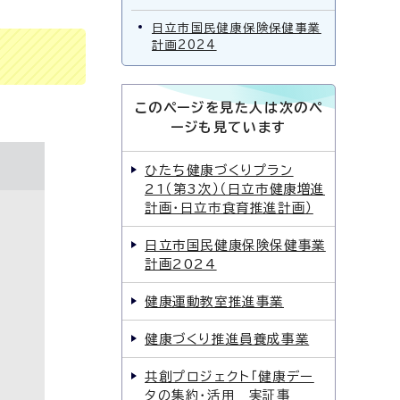
日立市国民健康保険保健事業
計画2024
このページを見た人は次のペ
ージも見ています
ひたち健康づくりプラン
21（第3次）（日立市健康増進
計画・日立市食育推進計画）
日立市国民健康保険保健事業
計画2024
健康運動教室推進事業
健康づくり推進員養成事業
共創プロジェクト「健康デー
タの集約・活用 実証事