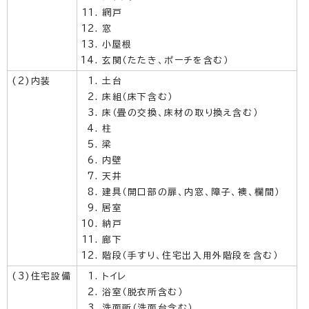
網戸
窓
小屋根
玄関（たたき、ポーチを含む）
(2)内装
土台
床組（床下含む）
床（畳の交換、床材の取り換え含む）
柱
梁
内壁
天井
建具（開口部の扉、内窓、障子、襖、欄間）
居室
納戸
廊下
階段（手すり、住宅出入用外階段を含む）
(3)住宅設備
トイレ
浴室（脱衣所含む）
洗面所（洗面台含む）