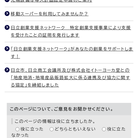
先端設備等導入計画認定申請のご案内
移動スーパーを利用してみませんか？
日立創業支援ネットワーク 特定創業支援事業により支援
を受けたことの証明を発行します
「日立創業支援ネットワーク」があなたの創業をサポートしま
す！
日立市、日立商工会議所及び株式会社イトーヨーカ堂との
「地産地消・地場産品販路拡大に係る連携及び協力に関す
る協定」を締結しました
このページについて、ご意見をお聞かせください。
このページの情報は役に立ちましたか。
役に立った
どちらともいえない
役に立た
なかった