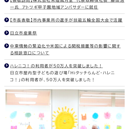
【表敬訪問】株式会社常陸風月堂 代表取締役社長 藤田浩
一氏 アトツギ甲子園地域アンバサダーに就任
【市長表敬】市内事業所の選手が技能五輪全国大会で活躍
日立市産業祭
中東情勢の緊迫化や米国による関税措置等の影響に関す
る相談窓口について
ハレニコ！の利用者が50万人を突破しました！
日立市屋内型子どもの遊び場「Hiタッチらんど・ハレニ
コ！」の利用者が、50万人を突破しました！