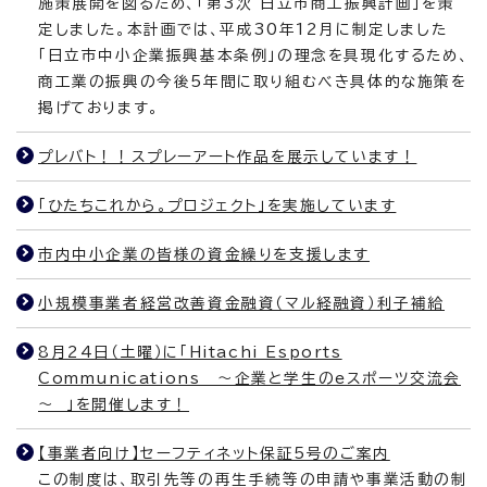
施策展開を図るため、「第3次 日立市商工振興計画」を策
定しました。本計画では、平成30年12月に制定しました
「日立市中小企業振興基本条例」の理念を具現化するため、
商工業の振興の今後5年間に取り組むべき具体的な施策を
掲げております。
プレバト！！スプレーアート作品を展示しています！
「ひたちこれから。プロジェクト」を実施しています
市内中小企業の皆様の資金繰りを支援します
小規模事業者経営改善資金融資（マル経融資）利子補給
8月24日（土曜）に「Hitachi Esports
Communications ～企業と学生のeスポーツ交流会
～ 」を開催します！
【事業者向け】セーフティネット保証5号のご案内
この制度は、取引先等の再生手続等の申請や事業活動の制