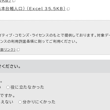
0KB）
帳人口） （Excel 35.5KB）
イティブ・コモンズ・ライセンスのもとで提供しております。対象デ
センスの利用許諾条項に則ってご利用ください。
外部リンク）
せください。
。
い
役に立たなかった
ですか。
いえない
分かりにくかった