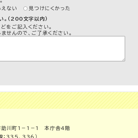
。
いえない
見つけにくかった
。（200文字以内）
などをご記入ください。
しませんので、ご了承ください。
市助川町1－1－1 本庁舎4階
：335、336）