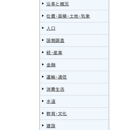
沿革と概況
位置・面積・土地・気象
人口
国勢調査
経・産業
金融
運輸・通信
消費生活
水道
教育・文化
建設