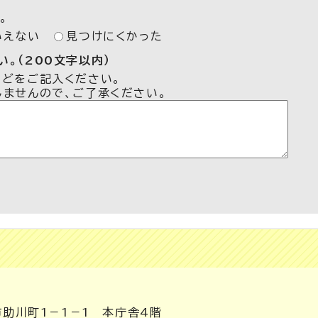
。
いえない
見つけにくかった
。（200文字以内）
などをご記入ください。
しませんので、ご了承ください。
市助川町1－1－1 本庁舎4階