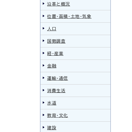
沿革と概況
位置・面積・土地・気象
人口
国勢調査
経・産業
金融
運輸・通信
消費生活
水道
教育・文化
建設