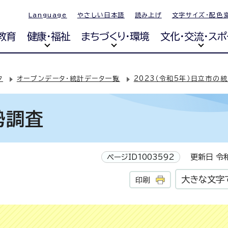
Language
やさしい日本語
読み上げ
文字サイズ・配色
教育
健康・福祉
まちづくり・環境
文化・交流・スポ
タ
オープンデータ・統計データ一覧
2023（令和5年）日立市の
勢調査
ページID1003592
更新日 令和
大きな文字
印刷