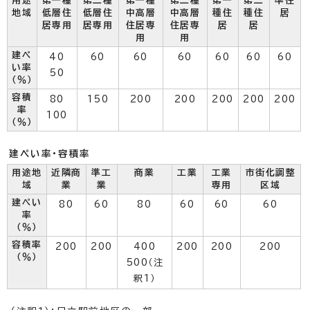
用途
第一種
第二種
第一種
第二種
第一
第二
準住
地域
低層住
低層住
中高層
中高層
種住
種住
居
居専用
居専用
住居専
住居専
居
居
用
用
建ぺ
40
60
60
60
60
60
60
い率
50
（％）
容積
80
150
200
200
200
200
200
率
100
（％）
建ぺい率・容積率
用途地
近隣商
準工
商業
工業
工業
市街化調整
域
業
業
専用
区域
建ぺい
80
60
80
60
60
60
率
（％）
容積率
200
200
400
200
200
200
（％）
500（注
釈1）