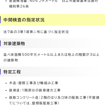
垂直積雪量：40センチメートル 日立市建築基準法施行
細則第26条
中間検査の指定状況
法7条の3第1項第ニ号に基づく指定状況
対象建築物
延べ床面積500平方メートル以上または地上の階数が3以上
の建築物
特定工程
木造：屋根工事及び軸組み工事
鉄骨造：1階部分の鉄骨建方工事
鉄筋コンクリート造：2階のはり及び床の配筋工事（平屋建
てについては、屋根版配筋工事）