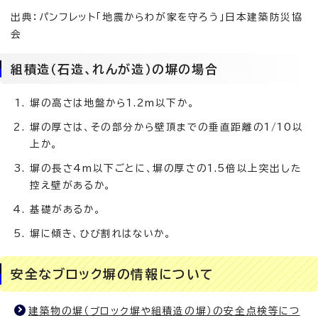
出典：パンフレット「地震からわが家を守ろう」日本建築防災協
会
組積造（石造、れんが造）の塀の場合
塀の高さは地盤から1.2m以下か。
塀の厚さは、その部分から壁頂までの垂直距離の1/10以
上か。
塀の長さ4m以下ごとに、塀の厚さの1.5倍以上突出した
控え壁があるか。
基礎があるか。
塀に傾き、ひび割れはないか。
安全なブロック塀の情報について
建築物の塀（ブロック塀や組積造の塀）の安全点検等につ