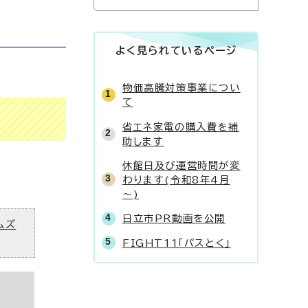
よく見られているページ
物価高騰対策事業につい
て
省エネ家電の購入費を補
助します
休館日及び運営時間が変
わります(令和8年4月
～)
日立市PR動画を公開
ムズ
FIGHT11「パスとく」