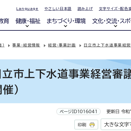
Language
やさしい日本語
読み上げ
文字サイズ・配色
教育
健康・福祉
まちづくり・環境
文化・交流・スポ
道）
事業・経営情報
経営・事業計画
日立市上下水道事業経営
日立市上下水道事業経営審
開催）
ページID1016041
更新日 令和7
大きな文字
印刷