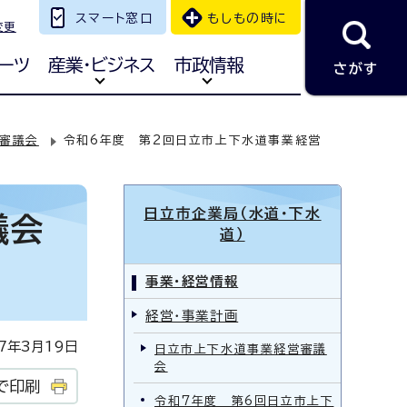
スマート窓口
もしもの時に
変更
ーツ
産業・ビジネス
市政情報
さがす
審議会
令和6年度 第2回日立市上下水道事業経営
日立市企業局（水道・下水
議会
道）
事業・経営情報
経営・事業計画
年3月19日
日立市上下水道事業経営審議
会
で印刷
令和7年度 第6回日立市上下