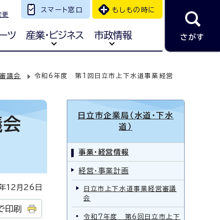
スマート窓口
もしもの時に
変更
ーツ
産業・ビジネス
市政情報
さがす
審議会
令和6年度 第1回日立市上下水道事業経営
日立市企業局（水道・下水
議会
道）
事業・経営情報
経営・事業計画
12月26日
日立市上下水道事業経営審議
会
で印刷
令和7年度 第6回日立市上下