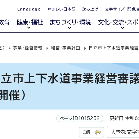
Language
やさしい日本語
読み上げ
文字サイズ・配色
教育
健康・福祉
まちづくり・環境
文化・交流・スポ
道）
事業・経営情報
経営・事業計画
日立市上下水道事業経営
日立市上下水道事業経営審
開催）
ページID1015252
更新日 令和6年
大きな文字
印刷