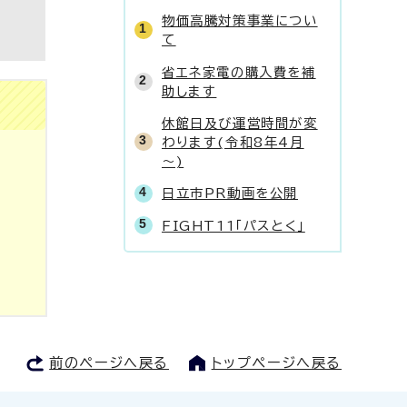
物価高騰対策事業につい
て
省エネ家電の購入費を補
助します
休館日及び運営時間が変
わります(令和8年4月
～)
日立市PR動画を公開
FIGHT11「パスとく」
前のページへ戻る
トップページへ戻る