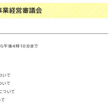
事業経営審議会
から午後4時10分まで
ついて
ついて
について
いて