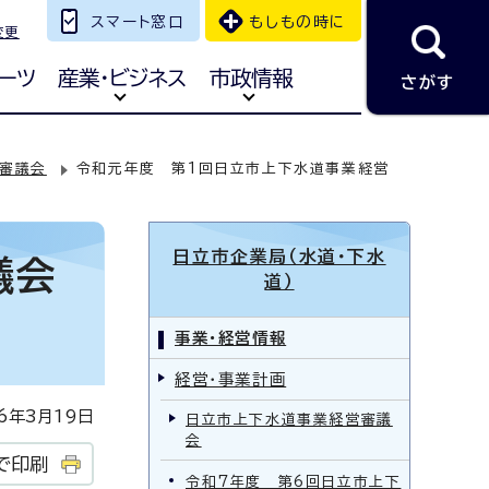
スマート窓口
もしもの時に
変更
ーツ
産業・ビジネス
市政情報
さがす
審議会
令和元年度 第1回日立市上下水道事業経営
日立市企業局（水道・下水
議会
道）
事業・経営情報
経営・事業計画
年3月19日
日立市上下水道事業経営審議
会
で印刷
令和7年度 第6回日立市上下