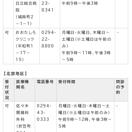
日立総合病
23-
午前9時～午後3時
院
8341
（城南町2
－1－1）
可
おおたしろ
0294-
月曜日・火曜日、木曜日～
‐
クリニック
22-
土曜日（※土曜日は午前の
（平和町1
8800
み）
－17－
午前9時～11時、午後3時
15）
～5時
【北部地区】
受
医療機
電話番号
受付時間
問診
付
関名
の予
状
約
況
可
佐々木
0294-
月曜日・火曜日・木曜日～土
‐
胃腸科
43-
曜日（※土曜日は午前のみ）
外科
0333
午前9時～12時、午後3時～
（折笠町
5時