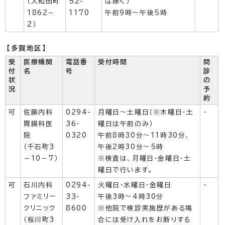
（大和田町
52-
は除く）
1862－
1170
午前9時～午後5時
2）
【多賀地区】
受
医療機関
電話番
受付時間
問
付
名
号
診
状
の
況
予
約
可
佐藤内科
0294-
月曜日～土曜日（※木曜日・土
‐
胃腸科医
36-
曜日は午前のみ）
院
0320
午前8時30分～11時30分、
（千石町3
午後2時30分～5時
－10－7）
※検査は、月曜日・金曜日・土
曜日で行います。
可
石川内科
0294-
火曜日・水曜日・金曜日
‐
ファミリー
33-
午後3時～4時30分
クリニック
8600
※他院で検診実施歴がある場
（桜川町3
合には受け入れをお断りする