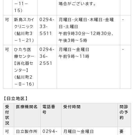
－11－
場合がございます。
15）
可
新島スカイ
0294-
月曜日・火曜日・木曜日・金曜
‐
クリニック
33-
日・土曜日
（鮎川町3
5511
午前9時30分～12時30分、
－1－21）
午後3時～5時
可
ひたち医
0294-
月曜日～金曜日
‐
療センター
36-
午前9時～11時
【消化器セ
2551
ンター】
（鮎川町2
－8－16）
【日立地区】
受
医療機関名
電話番
受付時間
問診
付
号
の予
状
約
況
可
日立製作所
0294-
月曜日～金曜日
要