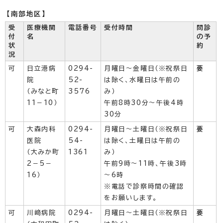
【南部地区】
受
医療機関
電話番号
受付時間
問診
付
名
の予
状
約
況
可
日立港病
0294-
月曜日～金曜日（※祝祭日
要
院
52-
は除く、水曜日は午前の
（みなと町
3576
み）
11－10）
午前8時30分～午後4時
30分
可
大森内科
0294-
月曜日～土曜日（※祝祭日
要
医院
54-
は除く、土曜日は午前の
（大みか町
1361
み）
2－5－
午前9時～11時、午後3時
16）
～6時
※電話で診察時間の確認
をお願いします。
可
川﨑病院
0294-
月曜日～土曜日（※祝祭日
要