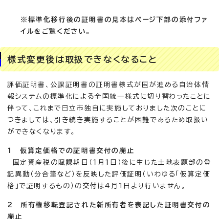
※標準化移行後の証明書の見本はページ下部の添付ファ
イルをご覧ください。
様式変更後は取扱できなくなること
評価証明書、公課証明書の証明書様式が国が進める自治体情
報システムの標準化による全国統一様式に切り替わったことに
伴って、これまで日立市独自に実施しておりました次のことに
つきましては、引き続き実施することが困難であるため取扱い
ができなくなります。
1 仮算定価格での証明書交付の廃止
固定資産税の賦課期日（1月1日）後に生じた土地表題部の登
記異動（分合筆など）を反映した評価証明（いわゆる「仮算定価
格」で証明するもの）の交付は4月1日より行いません。
2 所有権移転登記された新所有者を表記した証明書交付の
廃止