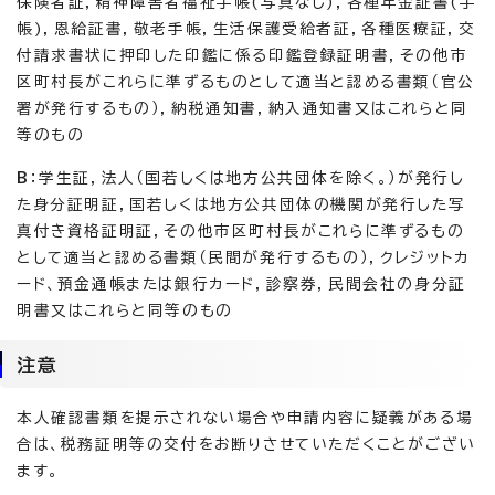
保険者証，精神障害者福祉手帳(写真なし)，各種年金証書(手
帳)，恩給証書，敬老手帳，生活保護受給者証，各種医療証，交
付請求書状に押印した印鑑に係る印鑑登録証明書，その他市
区町村長がこれらに準ずるものとして適当と認める書類（官公
署が発行するもの），納税通知書，納入通知書又はこれらと同
等のもの
B
：学生証，法人（国若しくは地方公共団体を除く。）が発行し
た身分証明証，国若しくは地方公共団体の機関が発行した写
真付き資格証明証，その他市区町村長がこれらに準ずるもの
として適当と認める書類（民間が発行するもの），クレジットカ
ード、預金通帳または銀行カード，診察券，民間会社の身分証
明書又はこれらと同等のもの
注意
本人確認書類を提示されない場合や申請内容に疑義がある場
合は、税務証明等の交付をお断りさせていただくことがござい
ます。