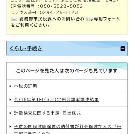
235／諸税係 237／ふるさと寄附推進室 242）
IP電話番号 ：050-5528-5052
ファクス番号：0294-25-1123
総務部市民税課へのお問い合わせは専用フォーム
をご利用ください。
くらし・手続き
このページを見た人は次のページも見ています
市税の証明
令和6年第1回（3月）定例会議案議決結果
計量検査に関する申請・届出様式
子供の国民健康保険の納付書が社会保険加入の世帯
主宛にきているが