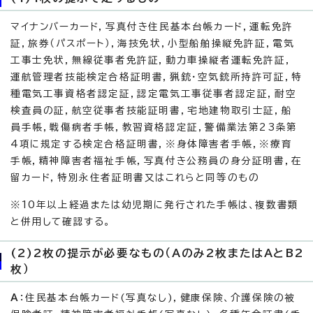
マイナンバーカード，写真付き住民基本台帳カード，運転免許
証，旅券（パスポート），海技免状，小型船舶操縦免許証，電気
工事士免状，無線従事者免許証，動力車操縦者運転免許証，
運航管理者技能検定合格証明書，猟銃・空気銃所持許可証，特
種電気工事資格者認定証，認定電気工事従事者認定証，耐空
検査員の証，航空従事者技能証明書，宅地建物取引士証，船
員手帳，戦傷病者手帳，教習資格認定証，警備業法第23条第
4項に規定する検定合格証明書，※身体障害者手帳，※療育
手帳，精神障害者福祉手帳，写真付き公務員の身分証明書，在
留カード，特別永住者証明書又はこれらと同等のもの
※10年以上経過または幼児期に発行された手帳は、複数書類
と併用して確認する。
(2)2枚の提示が必要なもの（Aのみ2枚またはAとB2
枚）
A
：住民基本台帳カード(写真なし)，健康保険、介護保険の被