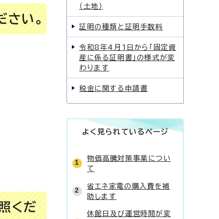
（土地）
ださい。
証明の種類と証明手数料
令和8年4月1日から「固定資
産に係る証明書」の様式が変
わります
税金に関する申請書
よく見られているページ
物価高騰対策事業につい
て
省エネ家電の購入費を補
助します
照くだ
休館日及び運営時間が変