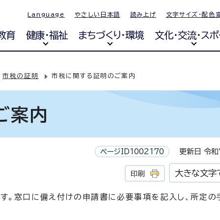
Language
やさしい日本語
読み上げ
文字サイズ・配色
教育
健康・福祉
まちづくり・環境
文化・交流・スポ
市税の証明
市税に関する証明のご案内
ご案内
ページID1002170
更新日 令和7
大きな文字
印刷
す。窓口に備え付けの申請書に必要事項を記入し、所定の