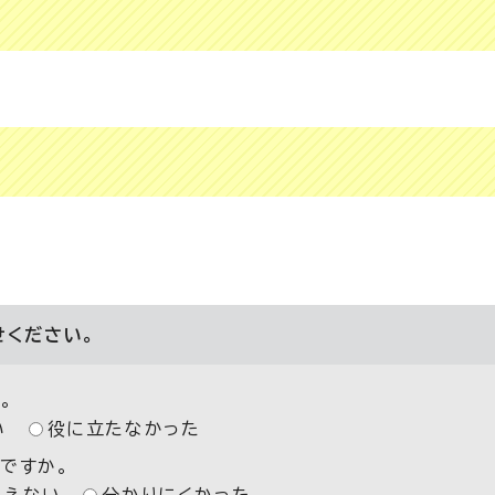
せください。
。
い
役に立たなかった
ですか。