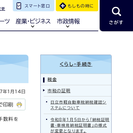
スマート窓口
もしもの時に
変更
ーツ
産業・ビジネス
市政情報
さがす
くらし・手続き
税金
市税の証明
年1月14日
日立市軽自動車税納税確認シ
で印刷
ステムについて
手数料を
令和8年1月5日から「納税証明
書・車検用納税証明書」の様式
が変更となります。