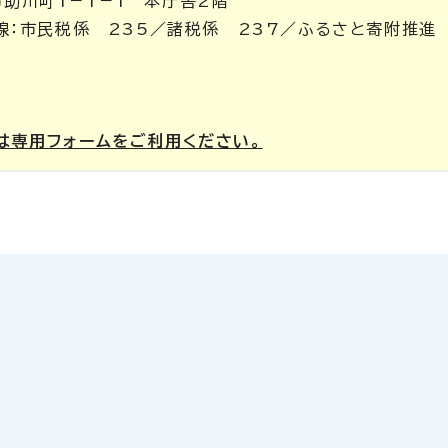
市助川町1－1－1 本庁舎2階
（内線：市民税係 235／諸税係 237／ふるさと寄附推進
は専用フォームをご利用ください。