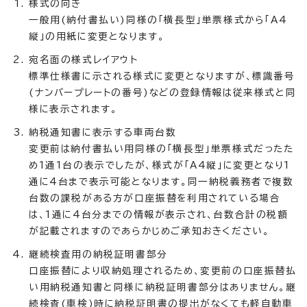
様式の向き
一般用(納付書払い)同様の「横長型」単票様式から「A4
縦」の用紙に変更となります。
宛名面の様式レイアウト
標準仕様書に示される様式に変更となりますが、標識番号
(ナンバープレートの番号)などの登録情報は従来様式と同
様に表示されます。
納税通知書に表示する車両台数
変更前は納付書払い用同様の「横長型」単票様式だったた
め1通1台の表示でしたが、様式が「A4縦」に変更となり1
通に4台まで表示可能となります。同一納税義務者で複数
台数の課税がある方が口座振替を利用されている場合
は、1通に4台分までの情報が表示され、台数合計の税額
が記載されますのであらかじめご承知おきください。
継続検査用の納税証明書部分
口座振替により収納処理されるため、変更前の口座振替払
い用納税通知書と同様に納税証明書部分はありません。継
続検査(車検)時に納税証明書の提出がなくても軽自動車