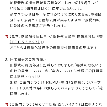
納税義務者欄や標識番号欄などこれまでの「9項目」から
「19項目（備考欄は除く）」に変更となります。
※すべての項目が印字されるわけではありません。車種区
分により必要とする登録項目が異なりますので課税台帳
に登録のある事項が表示されます。
【見本】原動機付自転車・小型特殊自動車 標識交付証明書
（PDF 73.8KB）
※こちらは標準化移行後の標識交付証明書の見本です
届出関係のご案内表示
旧様式の右側部分に記載しておりました「標識の取扱いそ
の他の届出について」のご案内については新様式の証明書
には記載されません。
別途「ご案内チラシ」（下記PDF参照）を標識(ナンバープ
レート)の交付の際にお渡ししておりますのでそちらでご確
認願います。
【ご案内チラシ】令和7年度版_原付バイク等(日立市ナンバ