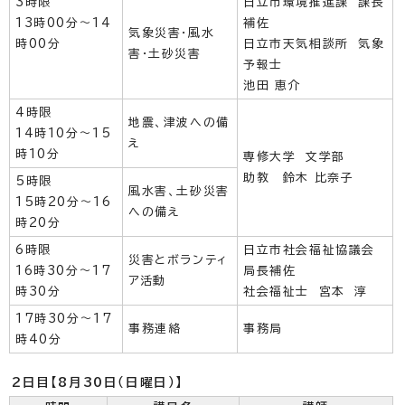
3時限
日立市環境推進課 課長
13時00分～14
補佐
気象災害・風水
時00分
日立市天気相談所 気象
害・土砂災害
予報士
池田 恵介
4時限
地震、津波への備
14時10分～15
え
時10分
専修大学 文学部
助教 鈴木 比奈子
5時限
風水害、土砂災害
15時20分～16
への備え
時20分
6時限
日立市社会福祉協議会
災害とボランティ
16時30分～17
局長補佐
ア活動
時30分
社会福祉士 宮本 淳
17時30分～17
事務連絡
事務局
時40分
2日目【8月30日（日曜日）】