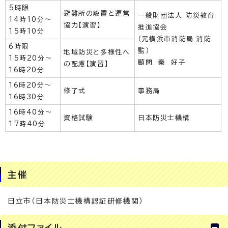
5時限
避難所の設置と運営
一般財団法人 防災教育
14時10分～
協力【演習】
推進協会
15時10分
（元横浜市消防局 消防
6時限
監）
地域防災と多様性へ
15時20分～
顧問 秦 好子
の配慮【演習】
16時20分
16時20分～
修了式
事務局
16時30分
16時40分～
資格試験
日本防災士機構
17時40分
主催
日立市（日本防災士機構認証研修機関）
添付ファイル