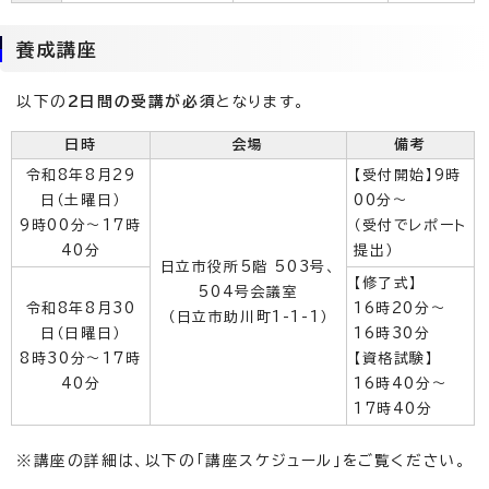
養成講座
以下の
2日間の受講が必須
となります。
日時
会場
備考
令和8年8月29
【受付開始】9時
日（土曜日）
00分～
9時00分～17時
（受付でレポート
40分
提出）
日立市役所5階 503号、
【修了式】
504号会議室
令和8年8月30
16時20分～
（日立市助川町1-1-1）
日（日曜日）
16時30分
8時30分～17時
【資格試験】
40分
16時40分～
17時40分
※講座の詳細は、以下の「講座スケジュール」をご覧ください。