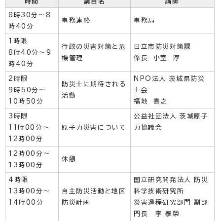
時間
講目名
講師
8時30分～8
事務連絡
事務局
時40分
1時限
行政の災害対策と危
日立市防災対策課
8時40分～9
機管理
係長 小室 淳
時40分
2時限
NPO法人 茨城県防災
防災士に期待される
9時50分～
士会
活動
10時50分
福地 壽之
3時限
公益社団法人 茨城原子
11時00分～
原子力災害について
力協議会
12時00分
12時00分～
休憩
13時00分
4時限
国立研究開発法人 防災
13時00分～
自主防災活動と地区
科学技術研究所
14時00分
防災計画
災害過程研究部門 副部
門長 李 泰榮