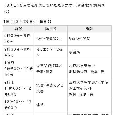
13項目15時限を履修していただきます。（普通救命講習含
む）
1日目【8月29日（土曜日）】
時間
講目名
講師
9時00分～9時
受付・課題提出
9時受付開始
30分
9時30分～9時
オリエンテーショ
事務局
45分
ン
1時限
災害関連情報と
水戸地方気象台
9時50分～10時
予報・警報
地域防災官 松本 守
50分
2時限
茨城大学理学部/大学院
地震・津波による
11時00分～12
理工学研究科
災害
時00分
教授 河原 純
12時00分～13
休憩
時00分