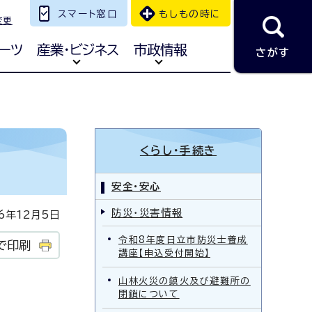
スマート窓口
もしもの時に
変更
ーツ
産業・ビジネス
市政情報
さがす
くらし・手続き
安全・安心
防災・災害情報
年12月5日
令和8年度日立市防災士養成
で印刷
講座【申込受付開始】
山林火災の鎮火及び避難所の
閉鎖について