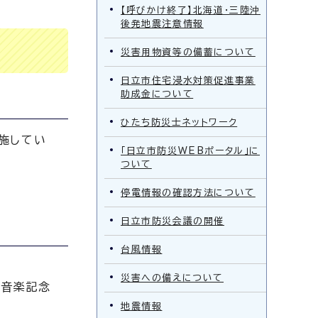
【呼びかけ終了】北海道・三陸沖
後発地震注意情報
災害用物資等の備蓄について
日立市住宅浸水対策促進事業
助成金について
ひたち防災士ネットワーク
施してい
「日立市防災WEBポータル」に
ついて
停電情報の確認方法について
日立市防災会議の開催
台風情報
災害への備えについて
正音楽記念
地震情報