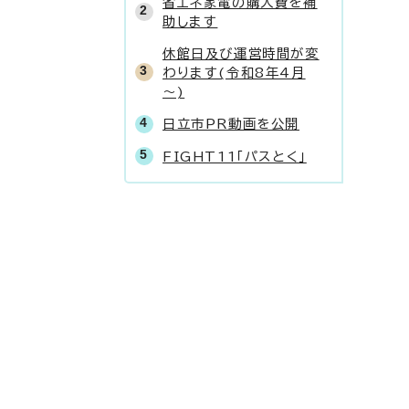
省エネ家電の購入費を補
助します
休館日及び運営時間が変
わります(令和8年4月
～)
日立市PR動画を公開
FIGHT11「パスとく」