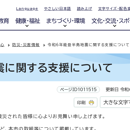
Language
やさしい日本語
読み上げ
文字サイズ・配色
教育
健康・福祉
まちづくり・環境
文化・交流・スポ
安心
防災・災害情報
令和6年能登半島地震に関する支援について
震に関する支援について
ページID1011515
更新日 令和6
大きな文字
印刷
被災された皆様に心よりお見舞い申し上げます。
ど、本市の取組等について掲載しています。