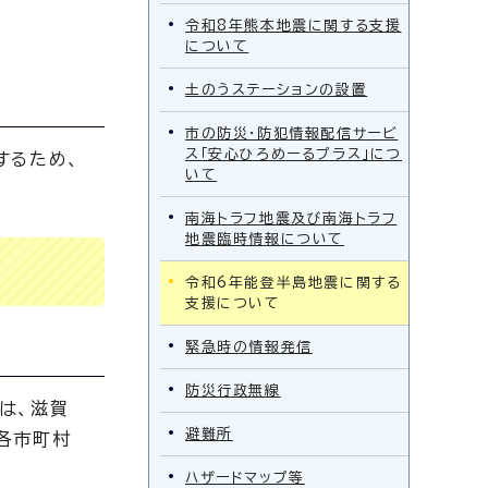
令和8年熊本地震に関する支援
について
土のうステーションの設置
市の防災・防犯情報配信サービ
ス「安心ひろめーるプラス」につ
するため、
いて
南海トラフ地震及び南海トラフ
地震臨時情報について
令和6年能登半島地震に関する
支援について
緊急時の情報発信
防災行政無線
は、滋賀
避難所
各市町村
ハザードマップ等