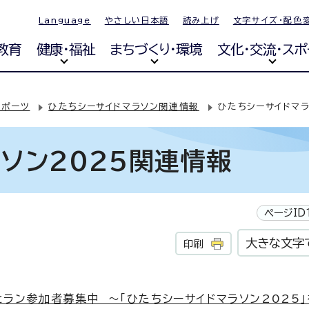
Language
やさしい日本語
読み上げ
文字サイズ・配色
教育
健康・福祉
まちづくり・環境
文化・交流・スポ
スポーツ
ひたちシーサイドマラソン関連情報
ひたちシーサイドマラ
ソン2025関連情報
ページID1
大きな文字
印刷
とラン参加者募集中 ～「ひたちシーサイドマラソン2025