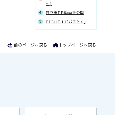
～)
日立市PR動画を公開
FIGHT11「パスとく」
前のページへ戻る
トップページへ戻る