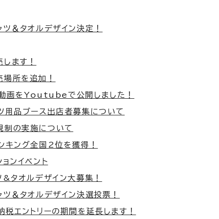
ャツ＆タオルデザイン決定！
売します！
売場所を追加！
動画をYoutubeで公開しました！
ーツ用品ブース出店者募集について
規制の実施について
ランキング全国2位を獲得！
ションイベント
ツ&タオルデザイン大募集！
シャツ＆タオルデザイン決選投票！
と納税エントリーの期間を延長します！