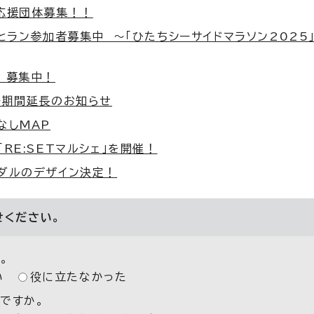
ー応援団体募集！！
っとラン参加者募集中 ～「ひたちシーサイドマラソン2025
 募集中！
ー期間延長のお知らせ
なしMAP
RE:SETマルシェ」を開催！
メダルのデザイン決定！
せください。
。
い
役に立たなかった
ですか。