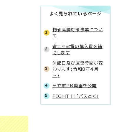
よく見られているページ
物価高騰対策事業につい
て
省エネ家電の購入費を補
助します
休館日及び運営時間が変
わります(令和8年4月
～)
日立市PR動画を公開
FIGHT11「パスとく」