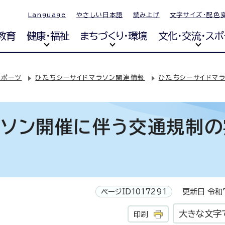
Language
やさしい日本語
読み上げ
文字サイズ・配色
教育
健康・福祉
まちづくり・環境
文化・交流・スポ
スポーツ
ひたちシーサイドマラソン関連情報
ひたちシーサイドマラ
ラソン開催に伴う交通規制の
ページID1017291
更新日 令和7
大きな文字
印刷